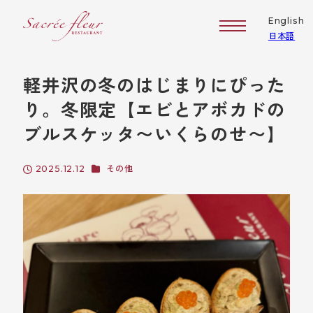
メ
English
イ
日本語
ン
コ
軽井沢の冬のはじまりにぴった
ン
テ
り。冬限定【エビとアボカドの
ン
ブルスケッタ〜いくらのせ〜】
ツ
へ
カテゴリー
2025.12.12
その他
移
投稿日
動