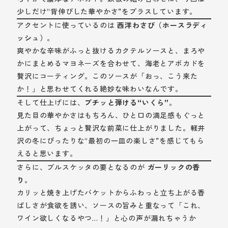
少しだけ“背伸びした華やかさ”をプラスしています。
アクセントに使っているのは
西洋わさび（ホースラディ
ッシュ）
。
爽やかな辛味がふっと抜けるカクテルソースと、まろや
かにまとめるマヨネーズを合わせて、海老とアボカドを
贅沢にコーティング。このソースが「おっ、こう来た
か！」と思わせてくれる絶妙な味わいなんです。
そして仕上げには、
プチッと弾ける“いくら”
。
見た目の華やかさはもちろん、ひと口の満足感もぐっと
上がって、ちょっと贅沢な前菜に仕上がりました。軽井
沢の冬にぴったりな“最初の一皿の楽しさ”を感じてもら
えると思います。
さらに、ブルスケッタの要となるのが
ガーリックの香
り
。
カリッと焼き上げたバケットからふわっと立ち上がる香
ばしさが食欲を誘い、ソースの旨みと重なって「これ、
ワイン欲しくなるやつ…！」と心の声が漏れちゃうか