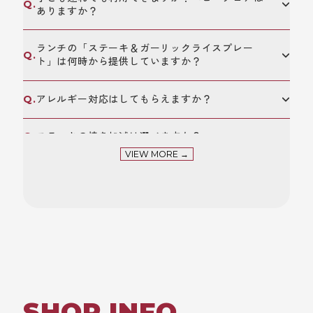
ありますか？
ランチの「ステーキ＆ガーリックライスプレー
ト」は何時から提供していますか？
アレルギー対応はしてもらえますか？
ステーキの焼き加減は選べますか？
VIEW MORE →
テイクアウトは可能ですか？メニューはどこで確
認できますか？
大人数でのパーティーや貸切は可能ですか？
誕生日や記念日などのサプライズ対応はあります
か？
SHOP INFO
雨の日でもテラス席は利用できますか？