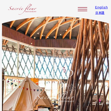
メ
English
イ
日本語
ン
コ
ン
テ
ン
ツ
へ
移
動