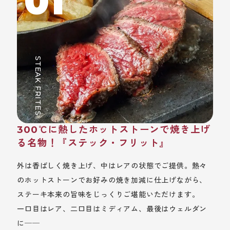
01
STEAK FRITES
300℃に熱したホットストーンで焼き上げ
る名物！『ステック・フリット』
外は香ばしく焼き上げ、中はレアの状態でご提供。熱々
のホットストーンでお好みの焼き加減に仕上げながら、
ステーキ本来の旨味をじっくりご堪能いただけます。
一口目はレア、二口目はミディアム、最後はウェルダン
に──