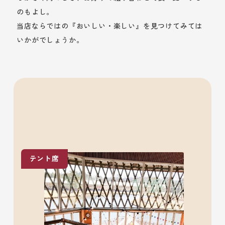
のもよし。
当店ならではの『おいしい・楽しい』を見つけてみては
いかがでしょうか。
座席
テント席
テ