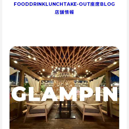
FOOD
DRINK
LUNCH
TAKE-OUT
座席
BLOG
店舗情報
GLAMPING